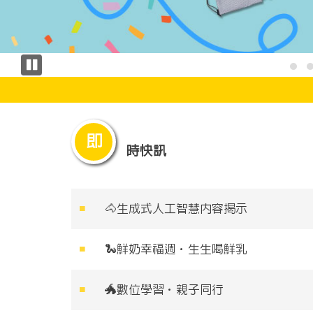
即
時快訊
🐴
生成式人工智慧內容揭示
🐍
鮮奶幸福週．生生喝鮮乳
🐲
數位學習．親子同行